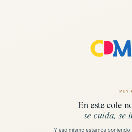
MUY 
En este cole n
se cuida, se i
Y eso mismo estamos poniendo 