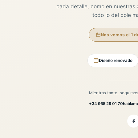
cada detalle, como en nuestras au
todo lo del cole 
Nos vemos el 1 d
Diseño renovado
Mientras tanto, seguimos
+34 965 29 01 70
hablam