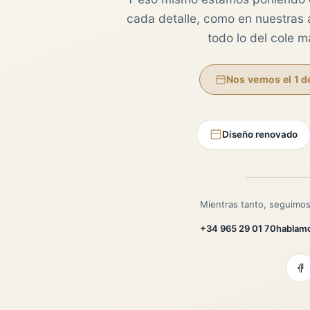
cada detalle, como en nuestras au
todo lo del cole 
Nos vemos el 1 d
Diseño renovado
Mientras tanto, seguimos
+34 965 29 01 70
hablam