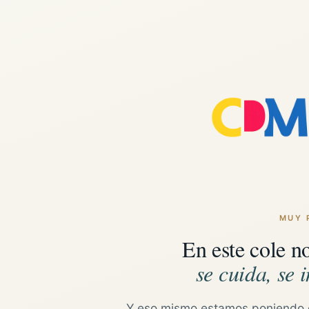
MUY 
En este cole n
se cuida, se i
Y eso mismo estamos poniendo 