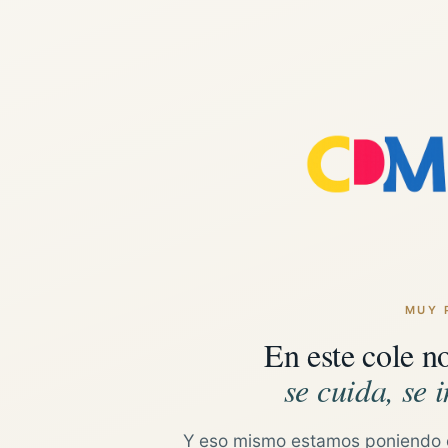
MUY 
En este cole n
se cuida, se i
Y eso mismo estamos poniendo 