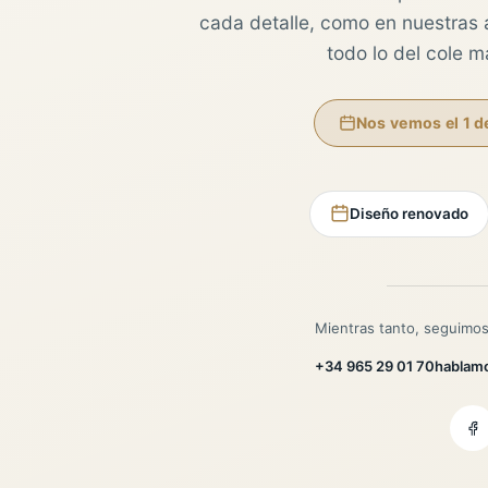
cada detalle, como en nuestras au
todo lo del cole 
Nos vemos el 1 d
Diseño renovado
Mientras tanto, seguimos
+34 965 29 01 70
hablam