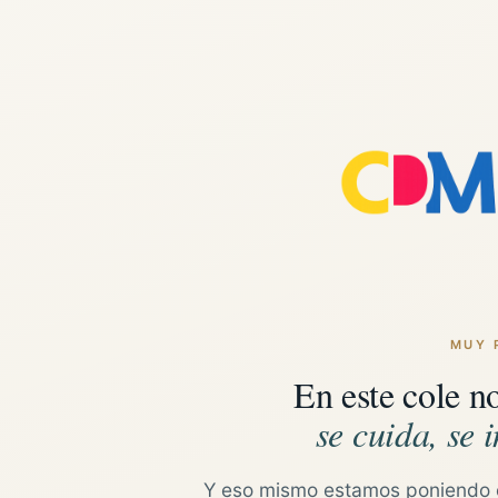
MUY 
En este cole n
se cuida, se i
Y eso mismo estamos poniendo 