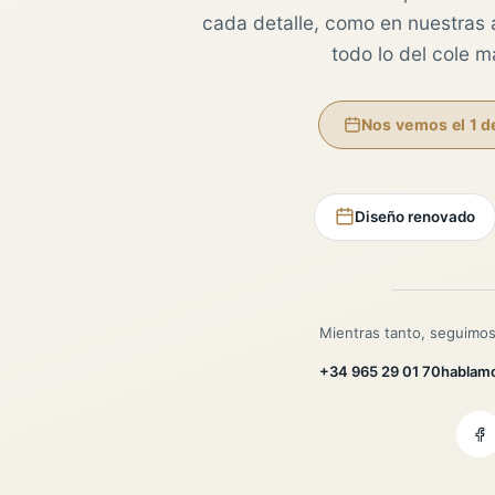
cada detalle, como en nuestras au
todo lo del cole 
Nos vemos el 1 d
Diseño renovado
Mientras tanto, seguimos
+34 965 29 01 70
hablam