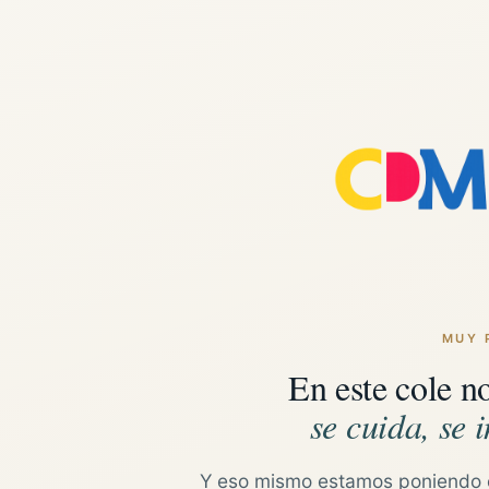
MUY 
En este cole n
se cuida, se i
Y eso mismo estamos poniendo 