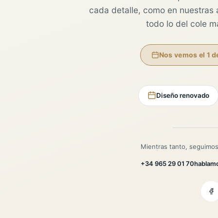
cada detalle, como en nuestras au
todo lo del cole 
Nos vemos el 1 d
Diseño renovado
Mientras tanto, seguimos
+34 965 29 01 70
hablam