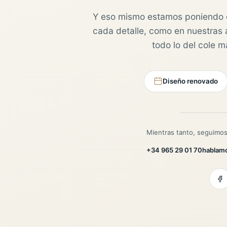
Y eso mismo estamos poniendo 
cada detalle, como en nuestras au
todo lo del cole 
Diseño renovado
Mientras tanto, seguimos
+34 965 29 01 70
hablam