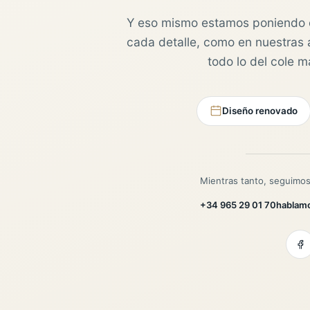
Y eso mismo estamos poniendo 
cada detalle, como en nuestras au
todo lo del cole 
Diseño renovado
Mientras tanto, seguimos
+34 965 29 01 70
hablam