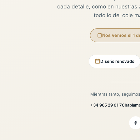
cada detalle, como en nuestras au
todo lo del cole 
Nos vemos el 1 d
Diseño renovado
Mientras tanto, seguimos
+34 965 29 01 70
hablam