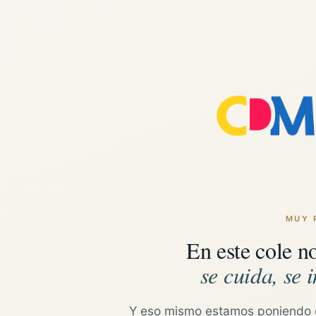
MUY 
En este cole n
se cuida, se i
Y eso mismo estamos poniendo 