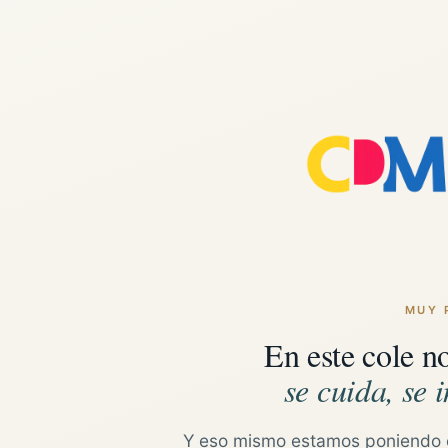
MUY 
En este cole n
se cuida, se i
Y eso mismo estamos poniendo 