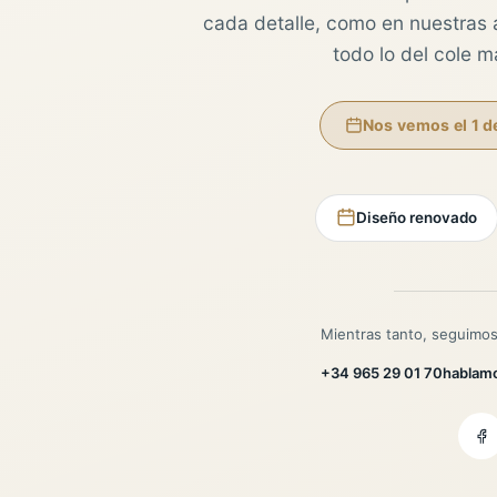
cada detalle, como en nuestras au
todo lo del cole 
Nos vemos el 1 d
Diseño renovado
Mientras tanto, seguimos
+34 965 29 01 70
hablam