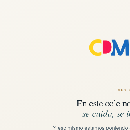
MUY 
En este cole n
se cuida, se i
Y eso mismo estamos poniendo 