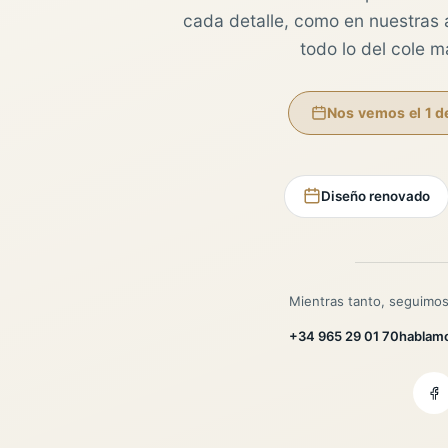
cada detalle, como en nuestras au
todo lo del cole 
Nos vemos el 1 d
Diseño renovado
Mientras tanto, seguimos
+34 965 29 01 70
hablam