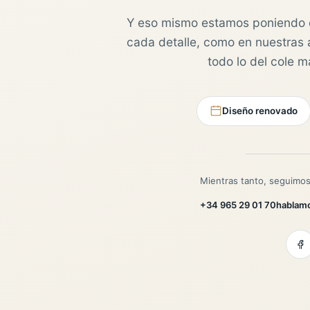
Y eso mismo estamos poniendo 
cada detalle, como en nuestras au
todo lo del cole 
Diseño renovado
Mientras tanto, seguimos
+34 965 29 01 70
hablam