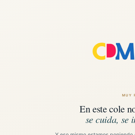
MUY 
En este cole n
se cuida, se i
Y eso mismo estamos poniendo 