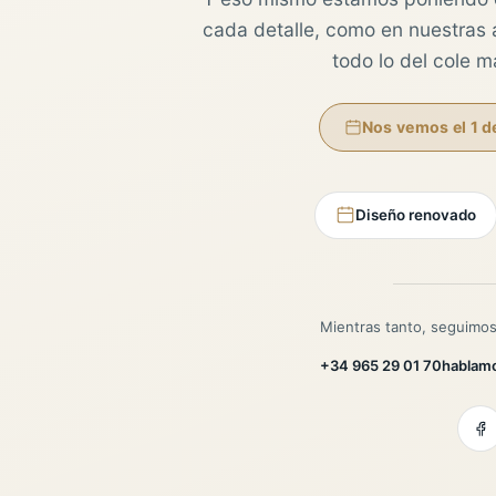
cada detalle, como en nuestras au
todo lo del cole 
Nos vemos el 1 d
Diseño renovado
Mientras tanto, seguimos
+34 965 29 01 70
hablam