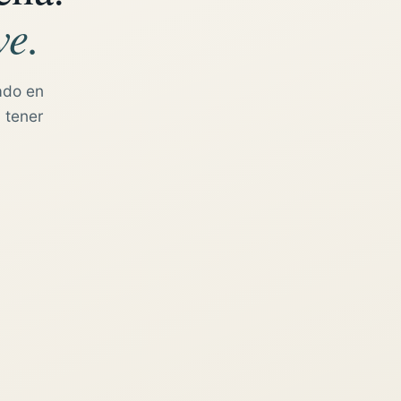
ve.
ado en
 tener