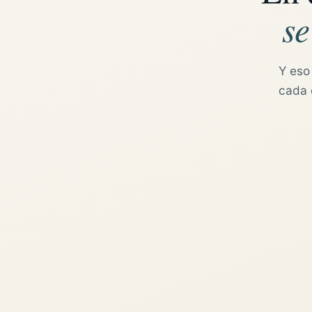
se
Y eso
cada d