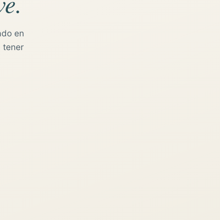
ve.
ado en
 tener