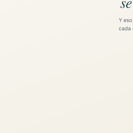
se
Y eso
cada d