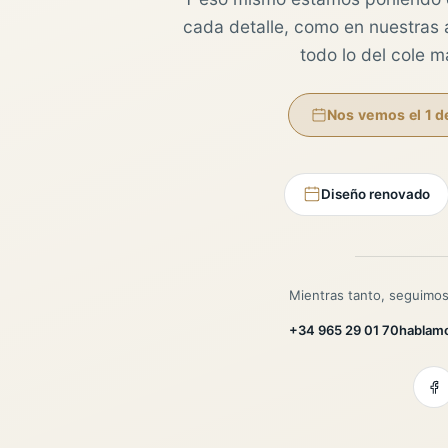
cada detalle, como en nuestras au
todo lo del cole 
Nos vemos el 1 d
Diseño renovado
Mientras tanto, seguimos
+34 965 29 01 70
hablam