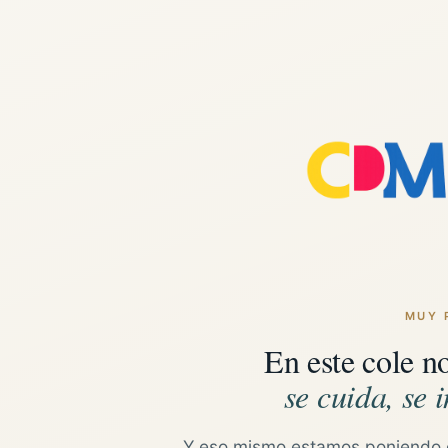
MUY 
En este cole n
se cuida, se i
Y eso mismo estamos poniendo 