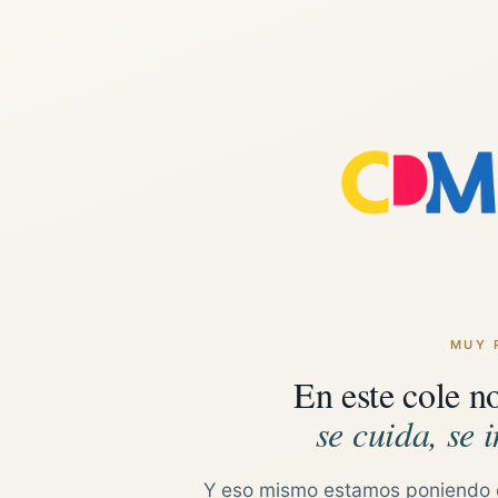
MUY 
En este cole n
se cuida, se i
Y eso mismo estamos poniendo 