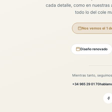
cada detalle, como en nuestras au
todo lo del cole 
Nos vemos el 1 d
Diseño renovado
Mientras tanto, seguimos
+34 965 29 01 70
hablam