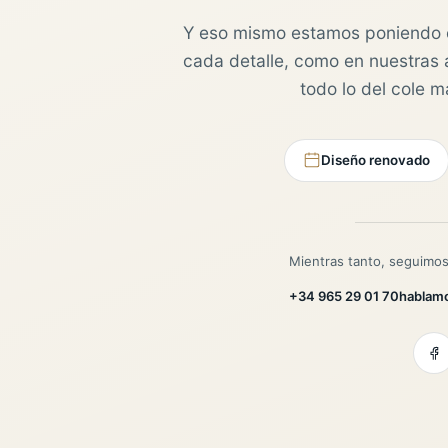
Y eso mismo estamos poniendo 
cada detalle, como en nuestras au
todo lo del cole 
Diseño renovado
Mientras tanto, seguimos
+34 965 29 01 70
hablam