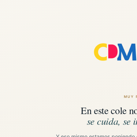
MUY 
En este cole n
se cuida, se i
Y eso mismo estamos poniendo 