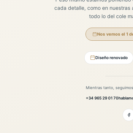
cada detalle, como en nuestras au
todo lo del cole 
Nos vemos el 1 d
Diseño renovado
Mientras tanto, seguimos
+34 965 29 01 70
hablam