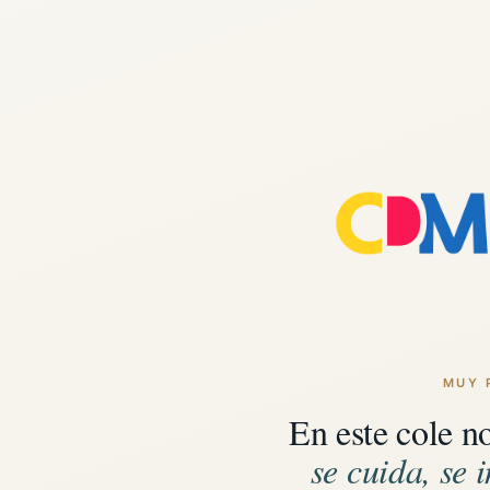
MUY 
En este cole n
se cuida, se i