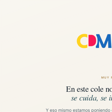
MUY 
En este cole n
se cuida, se i
Y eso mismo estamos poniendo 