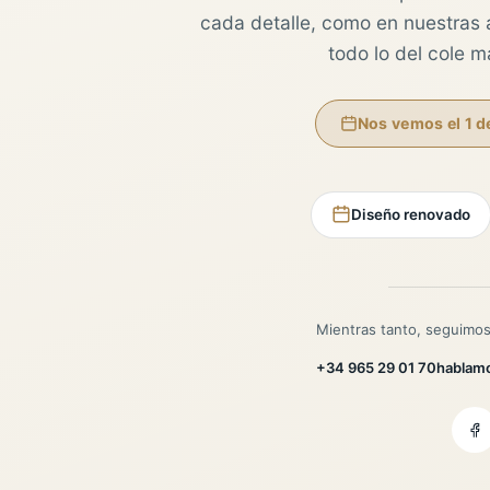
cada detalle, como en nuestras au
todo lo del cole 
Nos vemos el 1 d
Diseño renovado
Mientras tanto, seguimos
+34 965 29 01 70
hablam