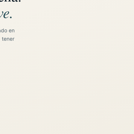
ve.
ado en
 tener