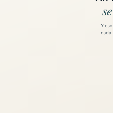
se
Y eso
cada d