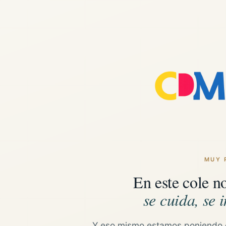
MUY 
En este cole n
se cuida, se i
Y eso mismo estamos poniendo 