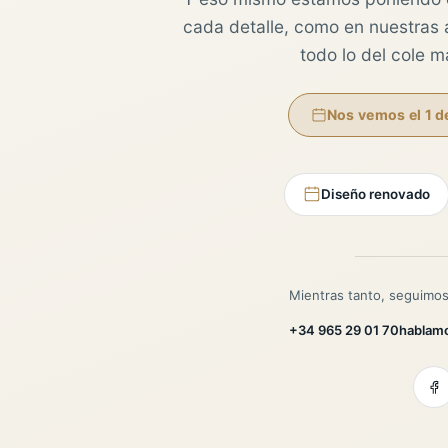
cada detalle, como en nuestras au
todo lo del cole 
Nos vemos el 1 d
Diseño renovado
Mientras tanto, seguimos
+34 965 29 01 70
hablam