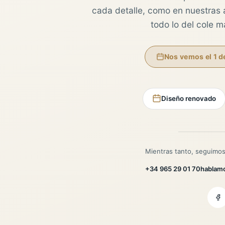
cada detalle, como en nuestras au
todo lo del cole 
Nos vemos el 1 d
Diseño renovado
Mientras tanto, seguimos
+34 965 29 01 70
hablam