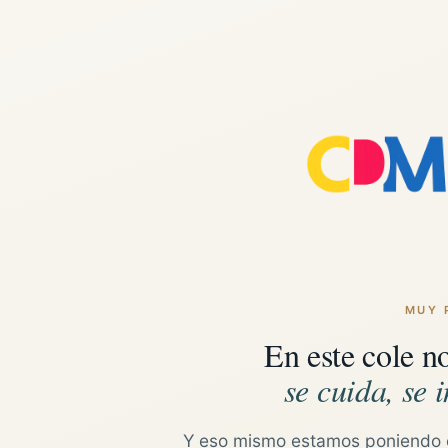
MUY 
En este cole n
se cuida, se i
Y eso mismo estamos poniendo 