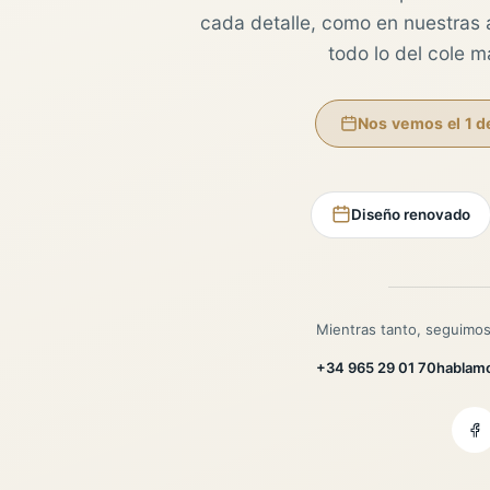
cada detalle, como en nuestras au
todo lo del cole 
Nos vemos el 1 d
Diseño renovado
Mientras tanto, seguimos
+34 965 29 01 70
hablam