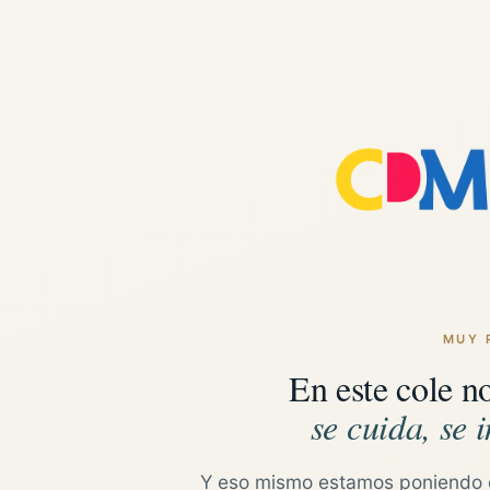
MUY 
En este cole n
se cuida, se i
Y eso mismo estamos poniendo 