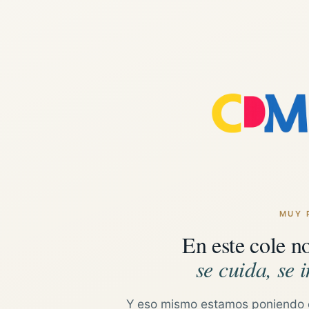
MUY 
En este cole n
se cuida, se i
Y eso mismo estamos poniendo 