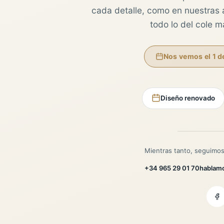
cada detalle, como en nuestras au
todo lo del cole 
Nos vemos el 1 d
Diseño renovado
Mientras tanto, seguimos
+34 965 29 01 70
hablam