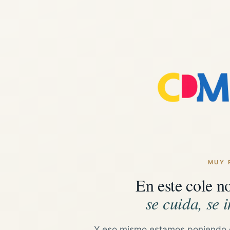
MUY 
En este cole n
se cuida, se i
Y eso mismo estamos poniendo 