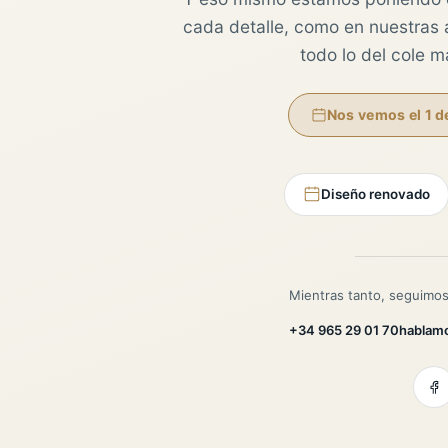
cada detalle, como en nuestras au
todo lo del cole 
Nos vemos el 1 d
Diseño renovado
Mientras tanto, seguimos
+34 965 29 01 70
hablam