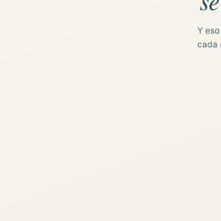
se
Y eso
cada d