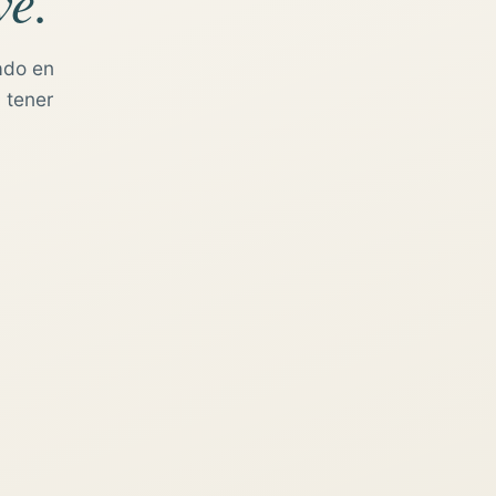
ve.
ado en
 tener