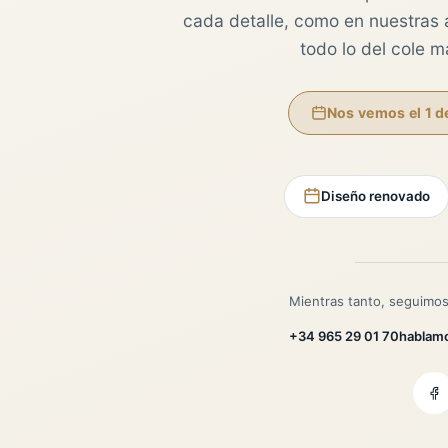
cada detalle, como en nuestras au
todo lo del cole 
Nos vemos el 1 d
Diseño renovado
Mientras tanto, seguimos
+34 965 29 01 70
hablam