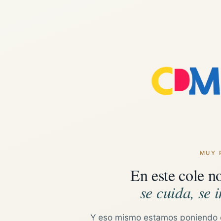
MUY 
En este cole n
se cuida, se i
Y eso mismo estamos poniendo 