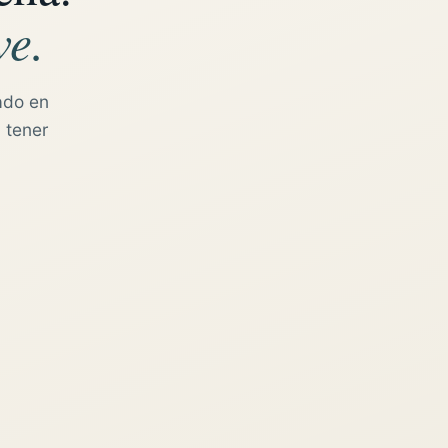
ve.
ado en
 tener