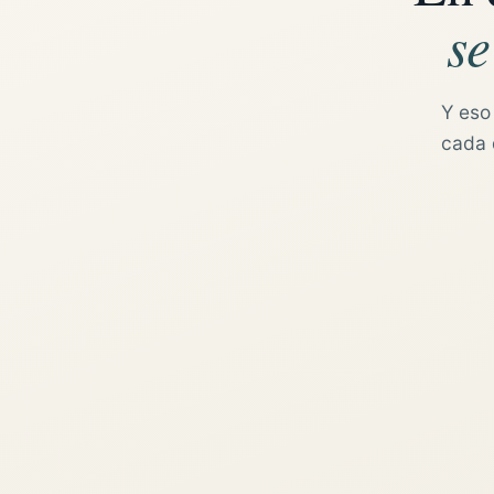
se
Y eso
cada d