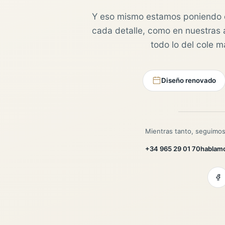
Y eso mismo estamos poniendo 
cada detalle, como en nuestras au
todo lo del cole 
Diseño renovado
Mientras tanto, seguimos
+34 965 29 01 70
hablam