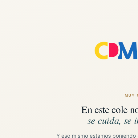
MUY 
En este cole n
se cuida, se i
Y eso mismo estamos poniendo 