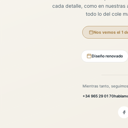
cada detalle, como en nuestras au
todo lo del cole 
Nos vemos el 1 d
Diseño renovado
Mientras tanto, seguimos
+34 965 29 01 70
hablam