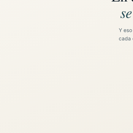
se
Y eso
cada d