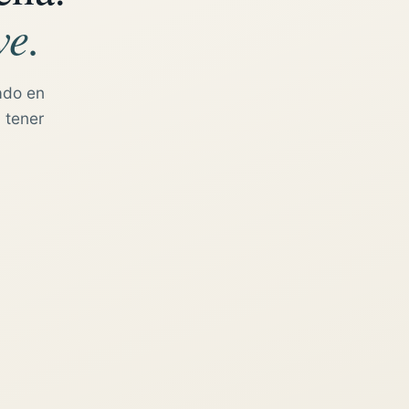
ve.
ado en
 tener