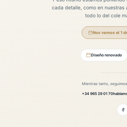
cada detalle, como en nuestras au
todo lo del cole 
Nos vemos el 1 d
Diseño renovado
Mientras tanto, seguimos
+34 965 29 01 70
hablam