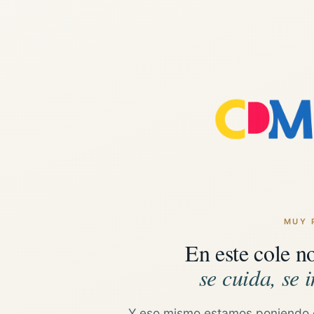
MUY 
En este cole n
se cuida, se i
Y eso mismo estamos poniendo 