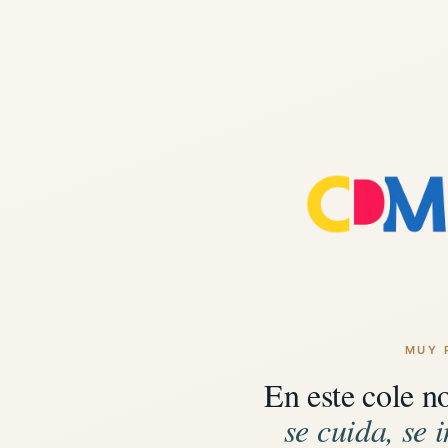
MUY 
En este cole n
se cuida, se i