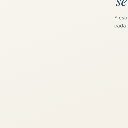
se
Y eso
cada d