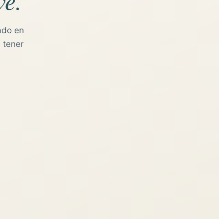
ve.
ado en
 tener