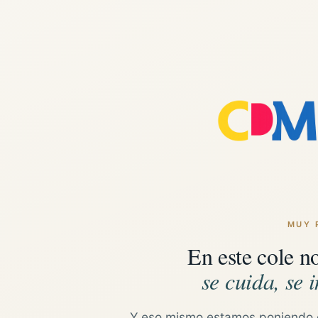
MUY 
En este cole n
se cuida, se i
Y eso mismo estamos poniendo 