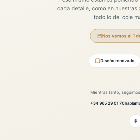
cada detalle, como en nuestras au
todo lo del cole 
Nos vemos el 1 d
Diseño renovado
Mientras tanto, seguimos
+34 965 29 01 70
hablam