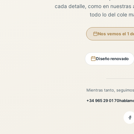
cada detalle, como en nuestras au
todo lo del cole 
Nos vemos el 1 d
Diseño renovado
Mientras tanto, seguimos
+34 965 29 01 70
hablam