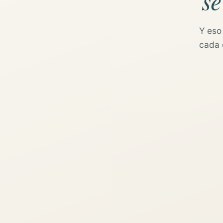
se
Y eso
cada d