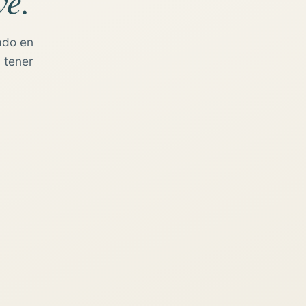
ve.
ado en
 tener