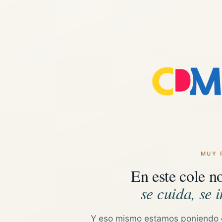
MUY 
En este cole n
se cuida, se i
Y eso mismo estamos poniendo 