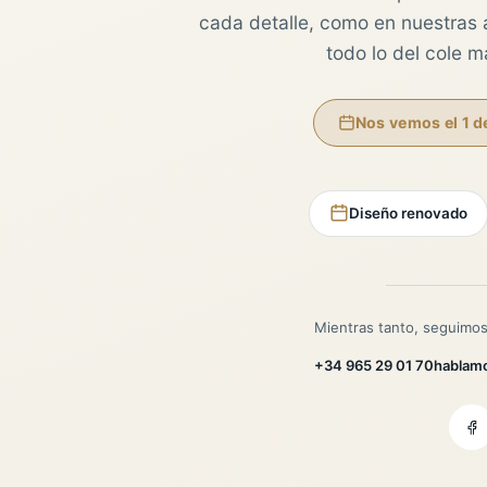
cada detalle, como en nuestras au
todo lo del cole 
Nos vemos el 1 d
Diseño renovado
Mientras tanto, seguimos
+34 965 29 01 70
hablam