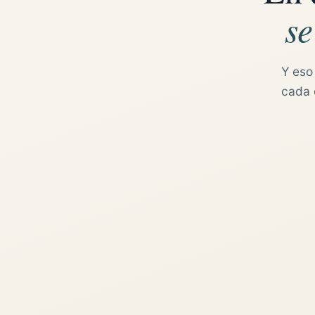
se
Y eso
cada d