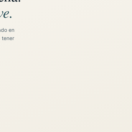
ve.
ado en
 tener