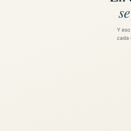
se
Y eso
cada d