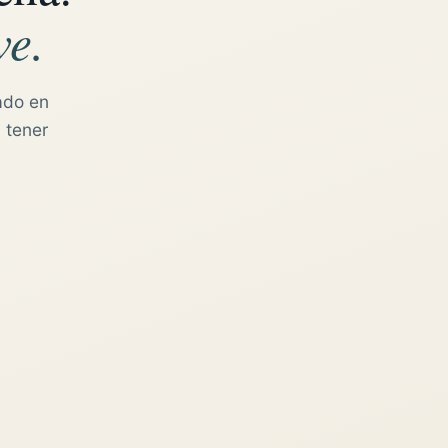
ve.
ado en
 tener