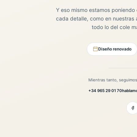
Y eso mismo estamos poniendo 
cada detalle, como en nuestras au
todo lo del cole 
Diseño renovado
Mientras tanto, seguimos
+34 965 29 01 70
hablam